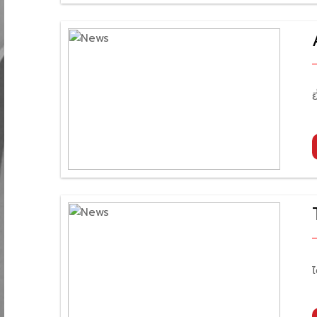
ซ
ย
ไ