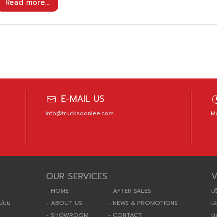
E-MAIL US
info@trucksoonlee.com
Mo
OUR SERVICES
V
- HOME
- AFTER SALES
บร
น่บน
- ABOUT US
- NEWS & PROMOTIONS
เล
- SHOWROOM
- CONTACT
ต